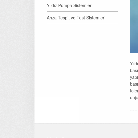
Yıldız Pompa Sistemler
Arıza Tespit ve Test Sistemleri
Yıld
bası
yap
bası
tole
enje