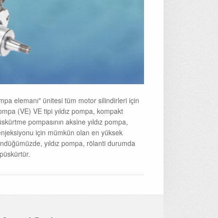
pa elemanı" ünitesi tüm motor silindirleri için
z Pompa (VE) VE tipi yıldız pompa, kompakt
püskürtme pompasının aksine yıldız pompa,
ıt enjeksiyonu için mümkün olan en yüksek
üşündüğümüzde, yıldız pompa, rölanti durumda
 püskürtür.