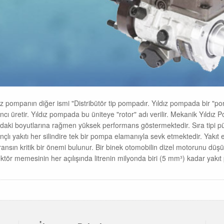
ız pompanın diğer ismi "Distribütör tip pompadır. Yıldız pompada bir "pom
ncı üretir. Yıldız pompada bu üniteye "rotor" adı verilir. Mekanik Yıldı
ıdaki boyutlarına rağmen yüksek performans göstermektedir. Sıra tipi 
nçlı yakıtı her silindire tek bir pompa elamanıyla sevk etmektedir. Yak
ransın kritik bir önemi bulunur. Bir binek otomobilin dizel motorunu d
ktör memesinin her açılışında litrenin milyonda biri (5 mm³) kadar yakıt